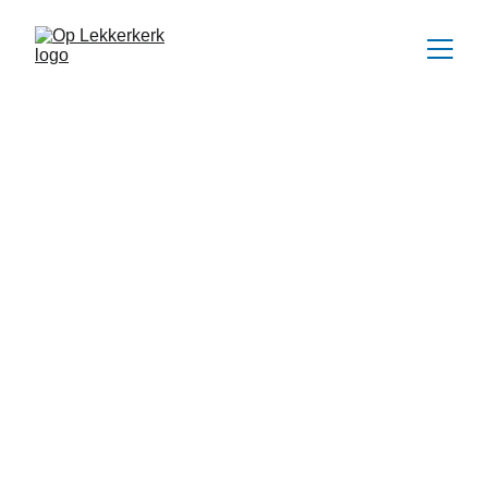
Meulenkamp Optiek is gelegen 
aan de Burgemeester 
Roosstraat in Lekkerkerk. In 
1982 begonnen aan de 